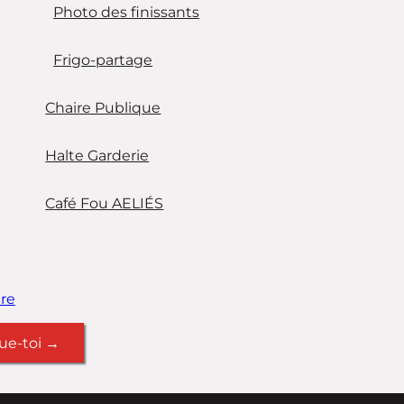
Photo des finissants
Frigo-partage
Chaire Publique
Halte Garderie
Café Fou AELIÉS
re
ue-toi →