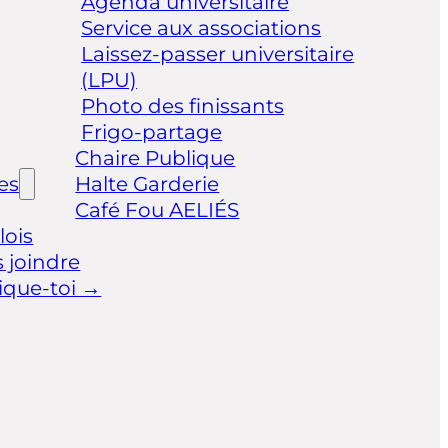
Agenda universitaire
Service aux associations
Laissez-passer universitaire
(LPU)
Photo des finissants
Frigo-partage
Chaire Publique
les
Halte Garderie
Café Fou AELIÉS
ois
 joindre
ique-toi →