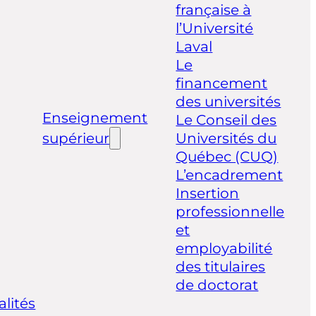
française à
l’Université
Laval
Le
financement
des universités
Enseignement
Le Conseil des
supérieur
Universités du
Québec (CUQ)
L’encadrement
Insertion
professionnelle
et
employabilité
des titulaires
de doctorat
alités