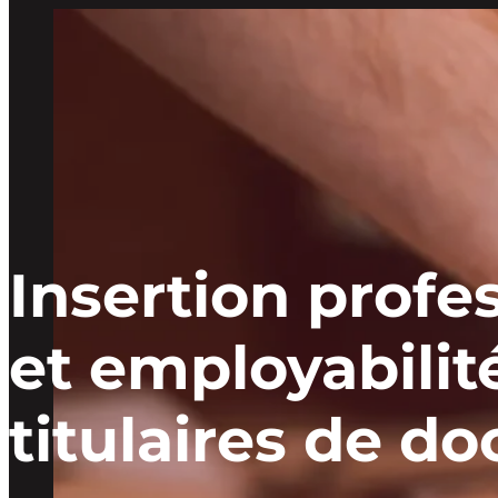
Insertion profe
et employabilit
titulaires de do