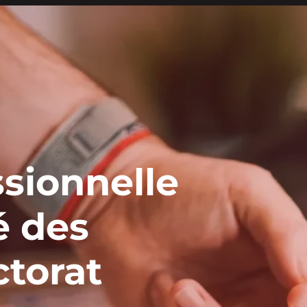
ssionnelle
é des
ctorat