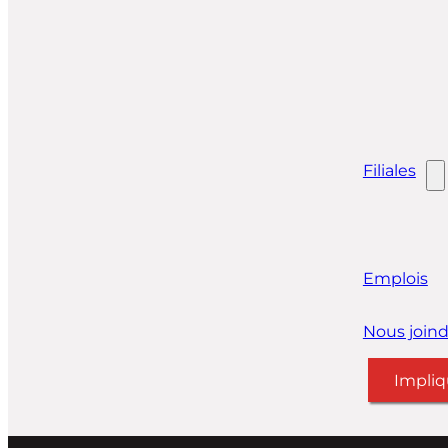
Filiales
Emplois
Nous joind
Impliq