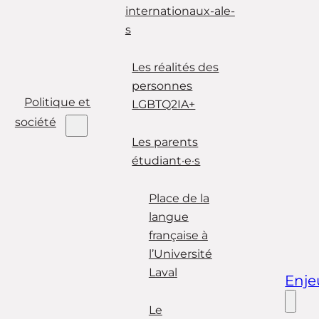
internationaux-ale-
s
Les réalités des
personnes
Politique et
LGBTQ2IA+
société
Les parents
étudiant·e·s
Place de la
langue
française à
l’Université
Laval
Enje
Le