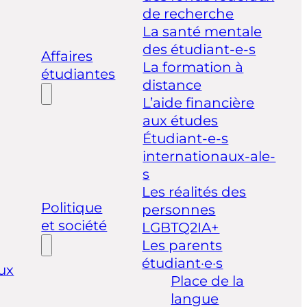
de recherche
La santé mentale
des étudiant-e-s
Affaires
La formation à
étudiantes
distance
L’aide financière
aux études
Étudiant-e-s
internationaux-ale-
s
Les réalités des
Politique
personnes
et société
LGBTQ2IA+
Les parents
étudiant·e·s
ux
Place de la
langue