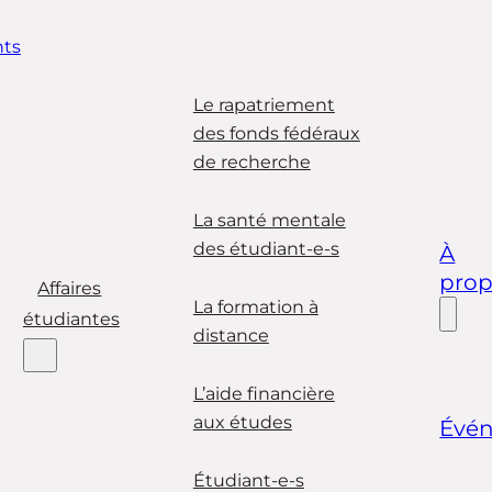
ts
Le rapatriement
des fonds fédéraux
de recherche
La santé mentale
des étudiant-e-s
À
pro
Affaires
La formation à
étudiantes
distance
L’aide financière
aux études
Évé
Étudiant-e-s