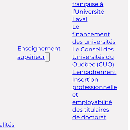
française à
l’Université
Laval
Le
financement
des universités
Enseignement
Le Conseil des
supérieur
Universités du
Québec (CUQ)
L’encadrement
Insertion
professionnelle
et
employabilité
des titulaires
de doctorat
alités