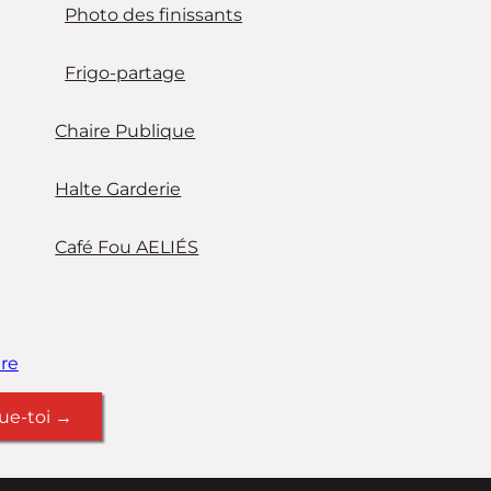
Photo des finissants
Frigo-partage
Chaire Publique
Halte Garderie
Café Fou AELIÉS
re
ue-toi →