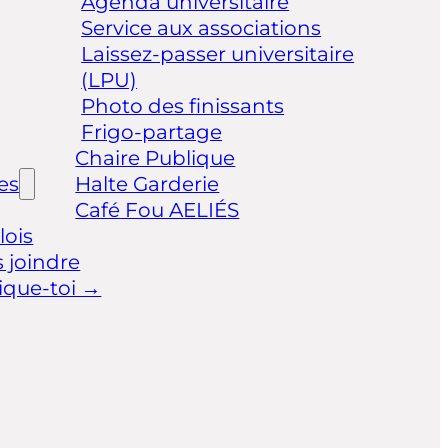
Agenda universitaire
Service aux associations
Laissez-passer universitaire
(LPU)
Photo des finissants
Frigo-partage
Chaire Publique
les
Halte Garderie
Café Fou AELIÉS
ois
 joindre
ique-toi →