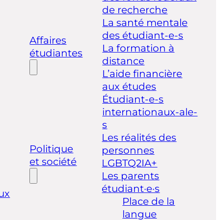
de recherche
La santé mentale
des étudiant-e-s
Affaires
La formation à
étudiantes
distance
L’aide financière
aux études
Étudiant-e-s
internationaux-ale-
s
Les réalités des
Politique
personnes
et société
LGBTQ2IA+
Les parents
étudiant·e·s
ux
Place de la
langue