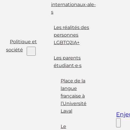
internationaux-ale-
s
Les réalités des
personnes
Politique et
LGBTQ2IA+
société
Les parents
étudiant·e·s
Place de la
langue
française à
l’Université
Laval
Enje
Le