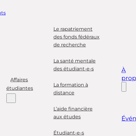
ts
Le rapatriement
des fonds fédéraux
de recherche
La santé mentale
des étudiant-e-s
À
pro
Affaires
La formation à
étudiantes
distance
L’aide financière
aux études
Évé
Étudiant-e-s