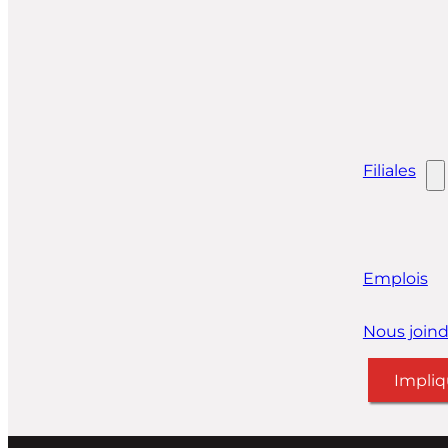
Filiales
Emplois
Nous joind
Impliq