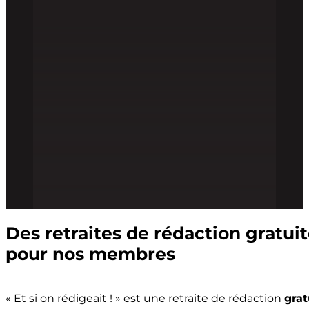
Des retraites de rédaction gratu
pour nos membres
« Et si on rédigeait ! » est une retraite de rédaction
grat