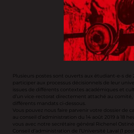
Plusieurs postes sont ouverts aux étudiant-e-s de 
participer aux processus décisionnels de leur univ
issues de différents contextes académiques et cultur
d’un vice-rectorat directement attaché au comité,
différents mandats ci-dessous.
Vous pouvez nous faire parvenir votre dossier de can
au conseil d’administration du 14 août 2019 à 18 he
vous avec notre secrétaire général Richenel Ostiné 
Conseil d’administration de l’Université Laval (1 pos