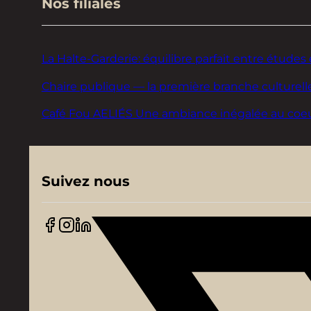
Nos filiales
La Halte-Garderie: équilibre parfait entre études 
Chaire publique — la première branche culturelle
Café Fou AELIÉS Une ambiance inégalée au coeur d
Suivez nous