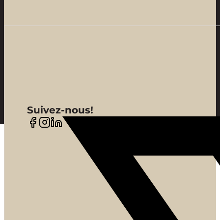
Suivez-nous!