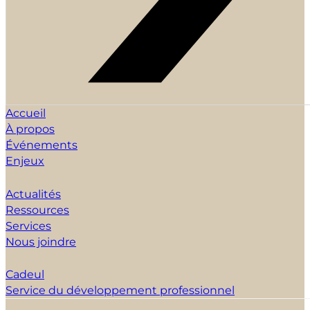
Accueil
À propos
Événements
Enjeux
Actualités
Ressources
Services
Nous joindre
Cadeul
Service du développement professionnel