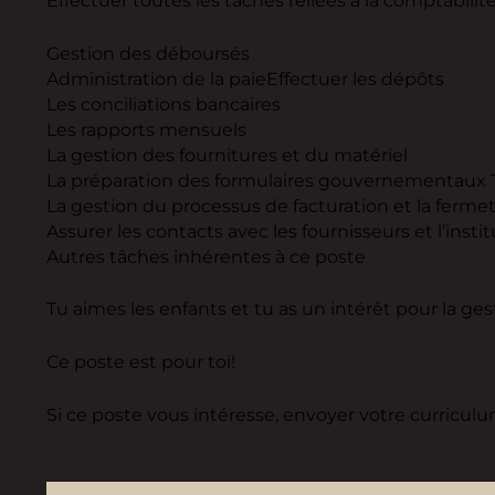
Effectuer toutes les tâches reliées à la comptabilité
Gestion des déboursés
Administration de la paieEffectuer les dépôts
Les conciliations bancaires
Les rapports mensuels
La gestion des fournitures et du matériel
La préparation des formulaires gouvernementaux T
La gestion du processus de facturation et la fermetu
Assurer les contacts avec les fournisseurs et l’insti
Autres tâches inhérentes à ce poste
Tu aimes les enfants et tu as un intérêt pour la ge
Ce poste est pour toi!
Si ce poste vous intéresse, envoyer votre curriculum 