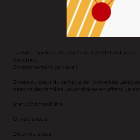
La Halte-Garderie étudiante de L’AELIES est à la rec
directrice.
Environnement de travail
Située au cœur du campus de l’Université Laval, cet
besoins des familles universitaires en offrant un e
Statut/Admissibilité
Ouvert à tous
Détail du poste