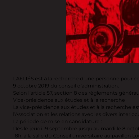
L’AELIÉS est à la recherche d’une personne pour com
9 octobre 2019 du conseil d’administration.
Selon l’article 57, section 8 des règlements généraux
Vice-présidence aux études et à la recherche
La vice-présidence aux études et à la recherche est
l’Association et les relations avec les divers interlo
La période de mise en candidature :
Dès le jeudi 19 septembre jusqu’au mardi le 8 octo
18h, à la salle du Conseil universitaire au pavillon 