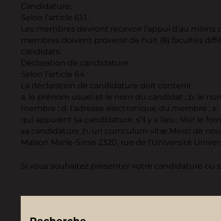
Candidature:
Selon l’article 61.1 :
Les membres devront recevoir l’appui d’au moins c
membres doivent provenir de huit (8) facultés diffé
candidats.
Déclaration de candidature :
Selon l’article 64 :
La déclaration de candidature doit contenir :
a. le prénom usuel et le nom du candidat ; b. le no
membre ; d. l’adresse électronique du membre ; e. 
qui appuient sa candidature, s’il y a lieu ; Voir l
sa candidature ;h. un curriculum vitæ.Merci de nou
Maison Marie-Sirois 2320, rue de l’Université Univ
Si vous souhaitez présenter votre candidature ou si
Recherche