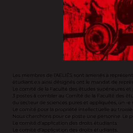
Les membres de l’AELIÉS sont amenés à représenter 
étudiant.e.s ainsi désignés ont le mandat de représ
Le comité de la Faculté des études supérieures et
3 postes à combler au Comité de la Faculté des ét
du secteur de sciences pures et appliquées, un -e r
Le comité pour la propriété intellectuelle au troisi
Nous cherchons pour ce poste une personne. Le pos
Le comité d’application des droits étudiants
Le comité d’application des droits étudiants.