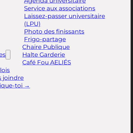
Agenda universitaire
Service aux associations
Laissez-passer universitaire
(LPU)
Photo des finissants
Frigo-partage
Chaire Publique
les
Halte Garderie
Café Fou AELIÉS
ois
 joindre
ique-toi →