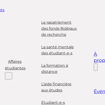
ts
Le rapatriement
des fonds fédéraux
de recherche
La santé mentale
des étudiant-e-s
À
pro
Affaires
La formation à
étudiantes
distance
L’aide financière
aux études
Évé
Étudiant-e-s