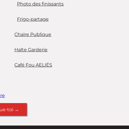
Photo des finissants
Frigo-partage
Chaire Publique
Halte Garderie
Café Fou AELIÉS
re
ue-toi →