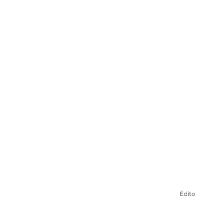
etour du Progra
Québécoise (P
Communications Aeliés
Édito
2 octo