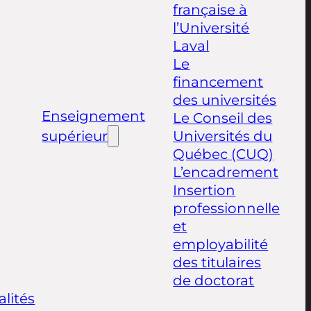
française à
l’Université
Laval
Le
financement
des universités
Enseignement
Le Conseil des
supérieur
Universités du
Québec (CUQ)
L’encadrement
Insertion
professionnelle
et
employabilité
des titulaires
de doctorat
alités