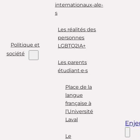
internationaux-ale-
s
Les réalités des
personnes
Politique et
LGBTQ2IA+
société
Les parents
étudiant·e·s
Place de la
langue
française à
l’Université
Laval
Enje
Le