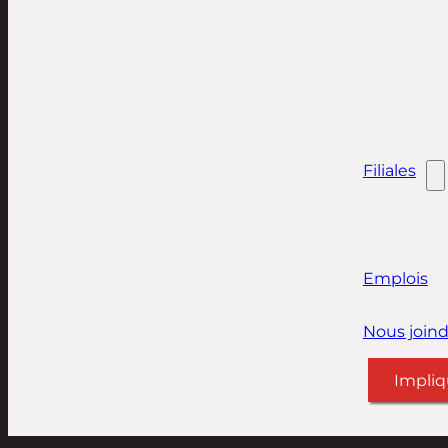
Filiales
Emplois
Nous joind
Impliq