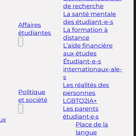
de recherche
La santé mentale
des étudiant-e-s
Affaires
La formation à
étudiantes
distance
L’aide financière
aux études
Étudiant-e-s
internationaux-ale-
s
Les réalités des
Politique
personnes
et société
LGBTQ2IA+
Les parents
étudiant·e·s
ux
Place de la
langue