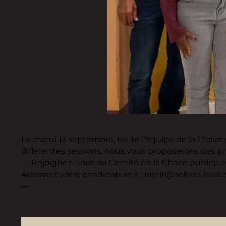
Le mardi 13 septembre, toute l’équipe de la Chaire 
différentes sessions, nous vous proposerons des p
— Rejoignez-nous au Comité de la Chaire publique; l
Adressez votre candidature à : instit@aelies.ulaval.
—