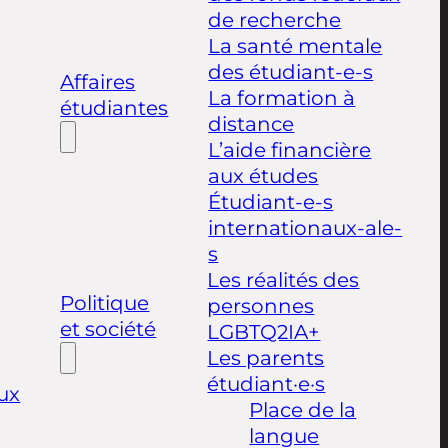
de recherche
La santé mentale
des étudiant-e-s
Affaires
La formation à
étudiantes
distance
L’aide financière
aux études
Étudiant-e-s
internationaux-ale-
s
Les réalités des
Politique
personnes
et société
LGBTQ2IA+
Les parents
étudiant·e·s
ux
Place de la
langue