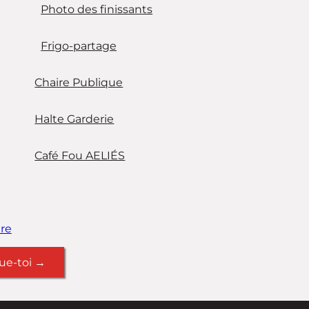
Photo des finissants
Frigo-partage
Chaire Publique
Halte Garderie
Café Fou AELIÉS
re
ue-toi →