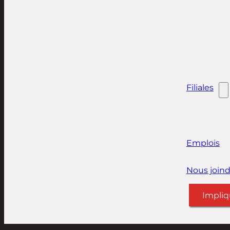
Filiales
Emplois
Nous joind
Impliq