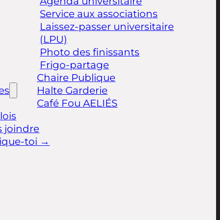
Agenda universitaire
Service aux associations
Laissez-passer universitaire
(LPU)
Photo des finissants
Frigo-partage
Chaire Publique
les
Halte Garderie
Café Fou AELIÉS
ois
 joindre
ique-toi →