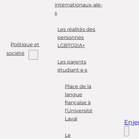
internationaux-ale-
s
Les réalités des
personnes
Politique et
LGBTQ2IA+
société
Les parents
étudiant·e·s
Place de la
langue
française à
l’Université
Laval
Enje
Le