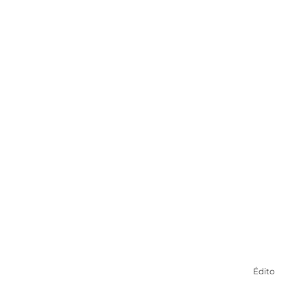
e pour la recher
public ?
Communications Aeliés
Édito
21 janv