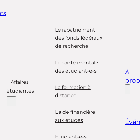
ts
Le rapatriement
des fonds fédéraux
de recherche
La santé mentale
des étudiant-e-s
À
pro
Affaires
La formation à
étudiantes
distance
L’aide financière
aux études
Évé
Étudiant-e-s