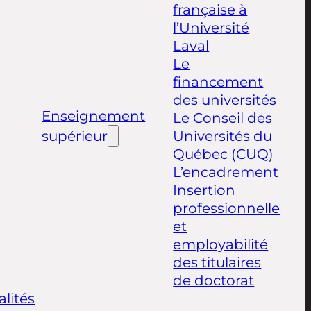
française à
l’Université
Laval
Le
financement
des universités
Enseignement
Le Conseil des
supérieur
Universités du
Québec (CUQ)
L’encadrement
Insertion
professionnelle
et
employabilité
des titulaires
de doctorat
alités