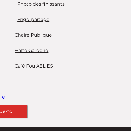
Photo des finissants
Frigo-partage
Chaire Publique
Halte Garderie
Café Fou AELIÉS
re
ue-toi →