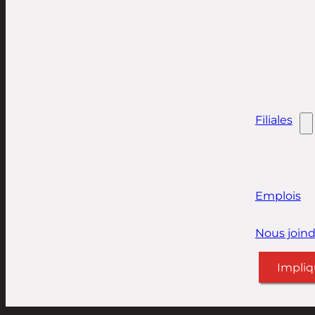
Filiales
Emplois
Nous joind
Impliq