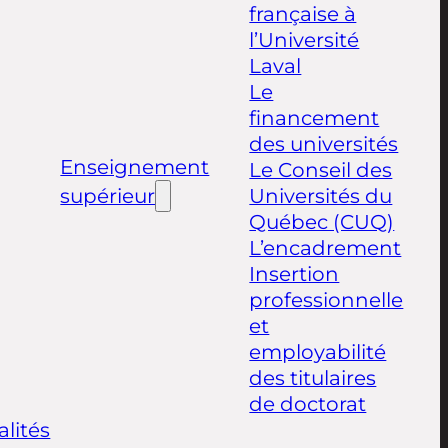
française à
l’Université
Laval
Le
financement
des universités
Enseignement
Le Conseil des
supérieur
Universités du
Québec (CUQ)
L’encadrement
Insertion
professionnelle
et
employabilité
des titulaires
de doctorat
alités