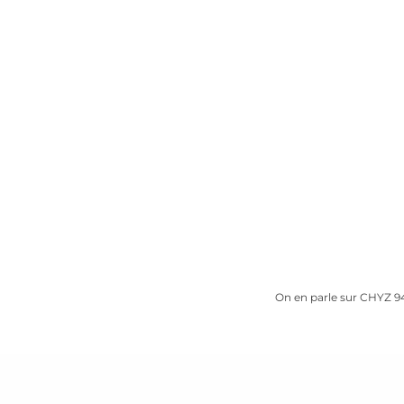
 de Savoir- Rent
Communications Aeliés
On en parle sur CHYZ 9