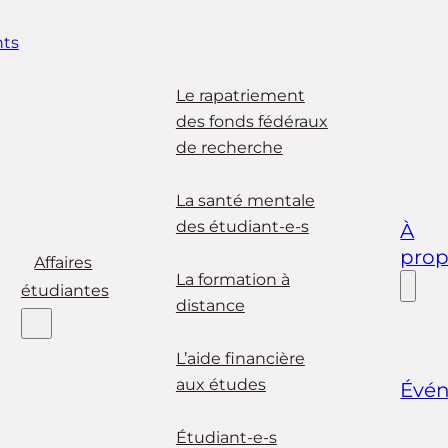
ts
Le rapatriement
des fonds fédéraux
de recherche
La santé mentale
des étudiant-e-s
À
pro
Affaires
La formation à
étudiantes
distance
L’aide financière
aux études
Évé
Étudiant-e-s