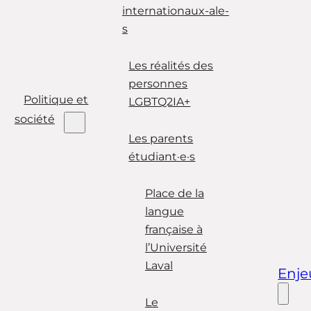
internationaux-ale-
s
Les réalités des
personnes
Politique et
LGBTQ2IA+
société
Les parents
étudiant·e·s
Place de la
langue
française à
l’Université
Laval
Enje
Le