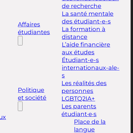
de recherche
La santé mentale
des étudiant-e-s
Affaires
La formation à
étudiantes
distance
L’aide financière
aux études
Étudiant-e-s
internationaux-ale-
s
Les réalités des
Politique
personnes
et société
LGBTQ2IA+
Les parents
étudiant·e·s
ux
Place de la
langue