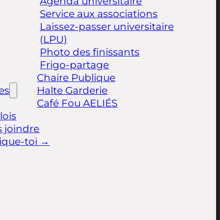
Agenda universitaire
Service aux associations
Laissez-passer universitaire
(LPU)
Photo des finissants
Frigo-partage
Chaire Publique
les
Halte Garderie
Café Fou AELIÉS
ois
 joindre
ique-toi →