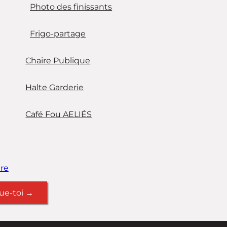
Photo des finissants
Frigo-partage
Chaire Publique
Halte Garderie
Café Fou AELIÉS
re
ue-toi →