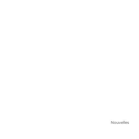
’AELIÉS au budge
2022
Communications Aeliés
Nouvelles
26 