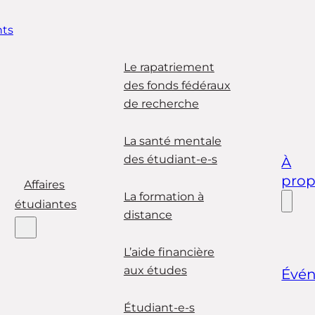
ts
Le rapatriement
des fonds fédéraux
de recherche
La santé mentale
des étudiant-e-s
À
pro
Affaires
La formation à
étudiantes
distance
L’aide financière
aux études
Évé
Étudiant-e-s