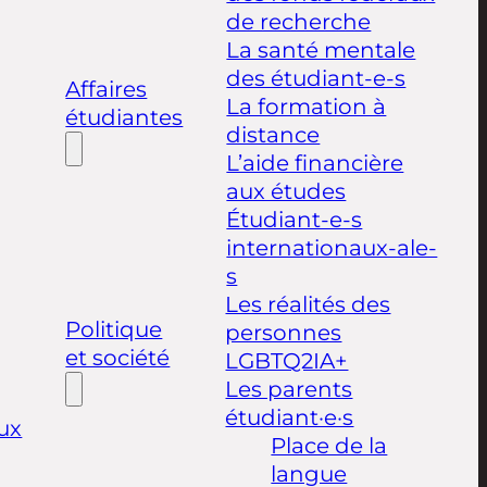
de recherche
La santé mentale
des étudiant-e-s
Affaires
La formation à
étudiantes
distance
L’aide financière
aux études
Étudiant-e-s
internationaux-ale-
s
Les réalités des
Politique
personnes
et société
LGBTQ2IA+
Les parents
étudiant·e·s
ux
Place de la
langue