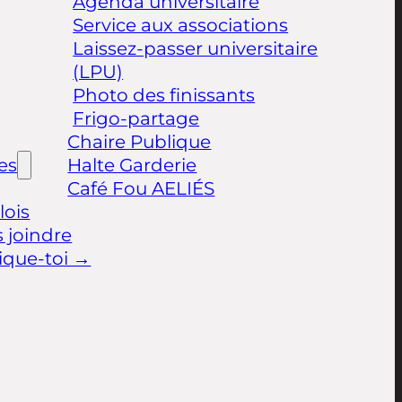
Agenda universitaire
Service aux associations
Laissez-passer universitaire
(LPU)
Photo des finissants
Frigo-partage
Chaire Publique
les
Halte Garderie
Café Fou AELIÉS
ois
 joindre
ique-toi →