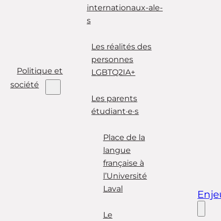
internationaux-ale-
s
Les réalités des
personnes
Politique et
LGBTQ2IA+
société
Les parents
étudiant·e·s
Place de la
langue
française à
l’Université
Laval
Enje
Le