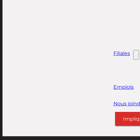
Filiales
Emplois
Nous joind
Impliq