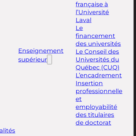
française à
l’Université
Laval
Le
financement
des universités
Enseignement
Le Conseil des
supérieur
Universités du
Québec (CUQ)
L’encadrement
Insertion
professionnelle
et
employabilité
des titulaires
de doctorat
alités