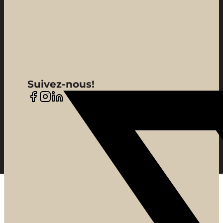
Suivez-nous!