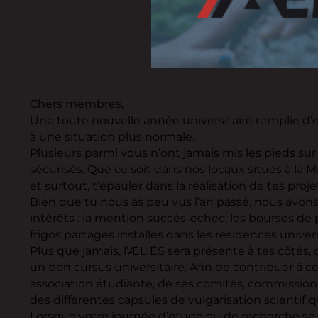
Chers membres,
Une toute nouvelle année universitaire remplie d’esp
à une situation plus normale.
Plusieurs parmi vous n’ont jamais mis les pieds su
sécurisés. Que ce soit dans nos locaux situés à la M
et surtout, t’épauler dans la réalisation de tes proj
Bien que tu nous as peu vus l’an passé, nous avons
intérêts : la mention succès-échec, les bourses de 
frigos partages installés dans les résidences univers
Plus que jamais, l’ÆLIÉS sera présente à tes côtés, 
un bon cursus universitaire. Afin de contribuer à c
association étudiante, de ses comités, commissions 
des différentes capsules de vulgarisation scientif
Lorsque votre journée d’étude ou de recherche se t