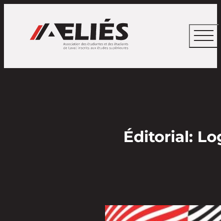
Éditorial: L