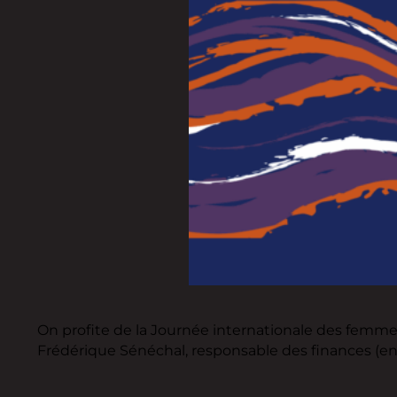
On profite de la Journée internationale des femmes
Frédérique Sénéchal, responsable des finances (entre