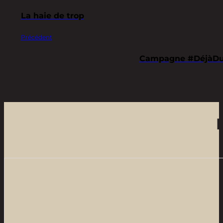
La haie de trop
Précédent
Campagne #DéjàDurabl