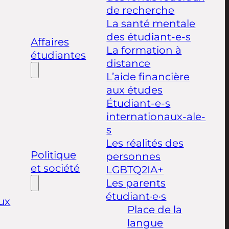
de recherche
La santé mentale
des étudiant-e-s
Affaires
La formation à
étudiantes
distance
L’aide financière
aux études
Étudiant-e-s
internationaux-ale-
s
Les réalités des
Politique
personnes
et société
LGBTQ2IA+
Les parents
étudiant·e·s
ux
Place de la
langue