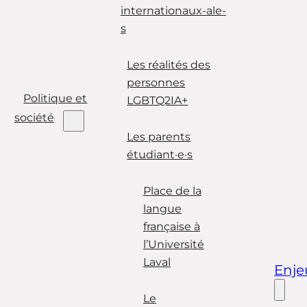
internationaux-ale-
s
Les réalités des
personnes
Politique et
LGBTQ2IA+
société
Les parents
étudiant·e·s
Place de la
langue
française à
l’Université
Laval
Enje
Le