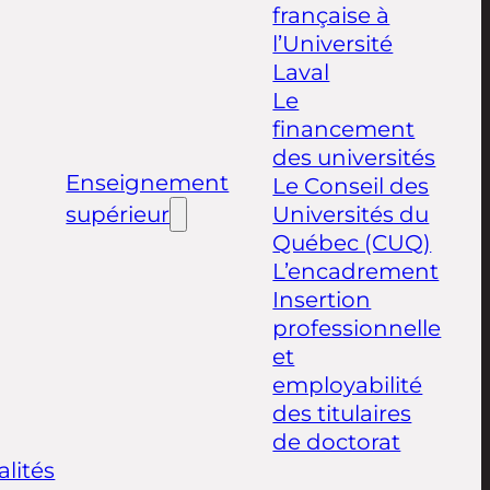
française à
l’Université
Laval
Le
financement
des universités
Enseignement
Le Conseil des
supérieur
Universités du
Québec (CUQ)
L’encadrement
Insertion
professionnelle
et
employabilité
des titulaires
de doctorat
alités