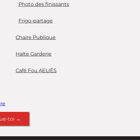
Photo des finissants
Frigo-partage
Chaire Publique
Halte Garderie
Café Fou AELIÉS
re
ue-toi →