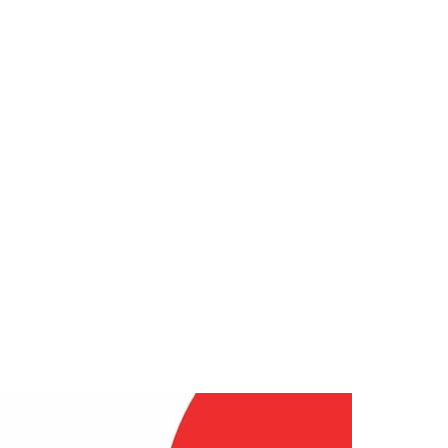
op
s 2019