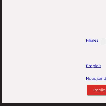
Filiales
Emplois
Nous joind
Impliq