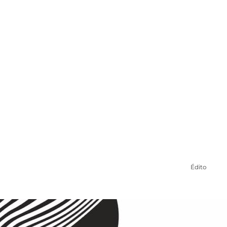
La haie de tr
Communications Aeliés
Édito
1 mar