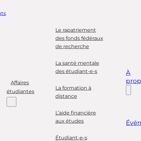
ts
Le rapatriement
des fonds fédéraux
de recherche
La santé mentale
des étudiant-e-s
À
pro
Affaires
La formation à
étudiantes
distance
L’aide financière
aux études
Évé
Étudiant-e-s