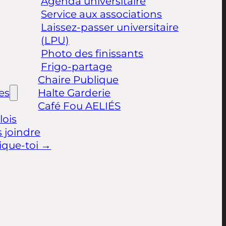
Agenda universitaire
Service aux associations
Laissez-passer universitaire
(LPU)
Photo des finissants
Frigo-partage
Chaire Publique
les
Halte Garderie
Café Fou AELIÉS
ois
 joindre
ique-toi →