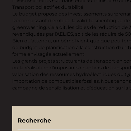
investissements soit transférée au ministère de l’
Transport collectif et durabilité
Le budget propose des investissements surprenants da
Reconnaissant d’emblée la validité scientifique d
greenwashing. Cela dit, les cibles de réduction de 
revendiquées par l’AELIÉS, soit de les réduire de 50
Bien qu’attendu, un bémol vient quelque peu ternir c
de budget de planification à la construction d’un t
forme envisagée actuellement.
Les grands projets structurants de transport en 
ou la réalisation d’imposants chantiers de transpor
valorisation des ressources hydroélectriques du Qu
importation de combustibles fossiles. Nous tenons en
campagne de sensibilisation et d’éducation sur la 
Recherche