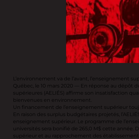
L’environnement va de l’avant, l’enseignement supé
Québec, le 10 mars 2020 — En réponse au dépôt du 
supérieures (AELIÉS) affirme son insatisfaction q
bienvenues en environnement.
Un financement de l’enseignement supérieur touj
En raison des surplus budgétaires projetés, l’AELI
enseignement supérieur. Le programme de l’enseign
universités sera bonifié de 265,0 M$ cette année. 
supérieur et au rapprochement des établissements 